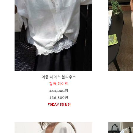
이중 레이스 블라우스
핑크,화이트
144,000
원
136,800원