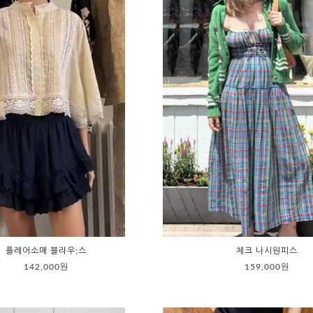
플레어소매 블라우;스
체크 나시원피스
142,000원
159,000원