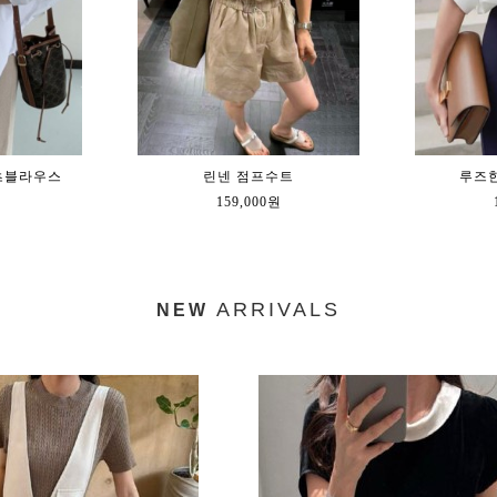
주름 롱스커트
프릴레
원
92,000원
ARRIVALS
NEW