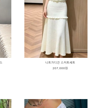
스
니트가디건 스커트세트
207,000원