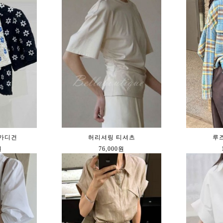
넨 니트
레드자수 블라우스
레이스
106,000원