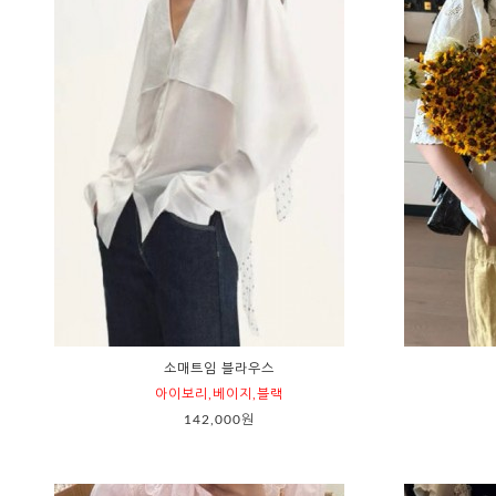
소매트임 블라우스
아이보리,베이지,블랙
142,000원