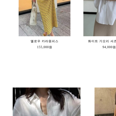
블랙화이트 콤비원피스
린넨팬츠
189,000원
157,000